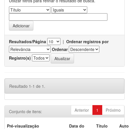
Utilizar filtros para refinar o resultado de busca.
Resultados/Página
|
Ordenar registros por
Ordenar
Registro(s)
Resultado 1-1 de 1.
Anterior
1
Próximo
Conjunto de itens:
Pré-visualização
Data do
Título
Auto