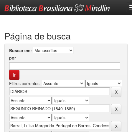
Skip
navigation
Página de busca
Buscar em:
por
Filtros correntes: