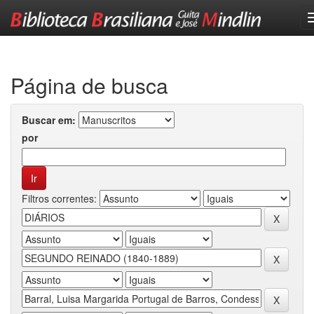
Skip
navigation
Página de busca
Buscar em:
por
Filtros correntes: