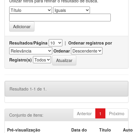
Utilizar filtros para refinar o resultado de busca.
Resultados/Página
|
Ordenar registros por
Ordenar
Registro(s)
Resultado 1-1 de 1.
Anterior
1
Próximo
Conjunto de itens:
Pré-visualização
Data do
Título
Auto