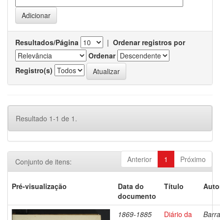
Resultados/Página
|
Ordenar registros por
Ordenar
Registro(s)
Resultado 1-1 de 1.
Anterior
1
Próximo
Conjunto de itens:
Pré-visualização
Data do
Título
Auto
documento
1869-1885
Diário da
Barra