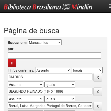
Skip
navigation
Página de busca
Buscar em:
por
Filtros correntes: