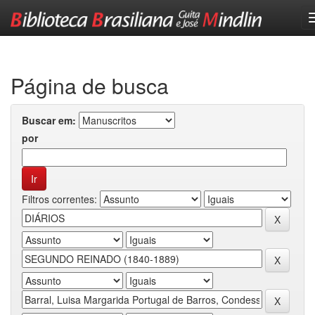
Skip
navigation
Página de busca
Buscar em:
por
Filtros correntes: