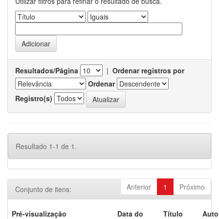
Utilizar filtros para refinar o resultado de busca.
Resultados/Página
|
Ordenar registros por
Ordenar
Registro(s)
Resultado 1-1 de 1.
Anterior
1
Próximo
Conjunto de itens:
Pré-visualização
Data do
Título
Auto