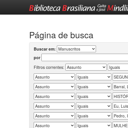
Skip
navigation
Página de busca
Buscar em:
por
Filtros correntes: