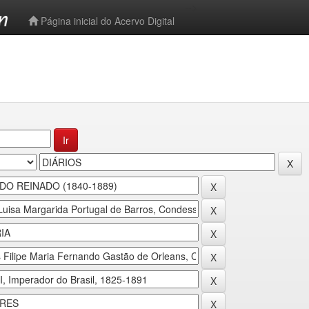
-->
Página inicial do Acervo Digital