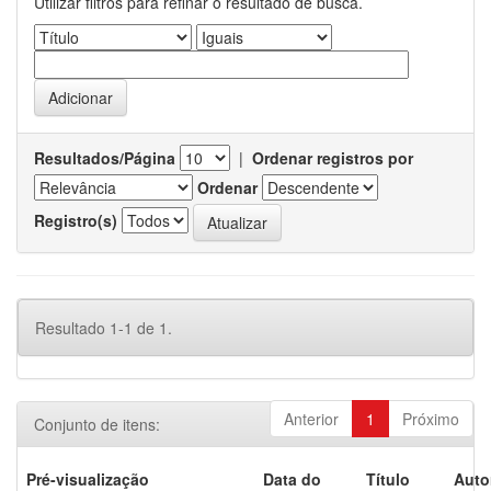
Utilizar filtros para refinar o resultado de busca.
Resultados/Página
|
Ordenar registros por
Ordenar
Registro(s)
Resultado 1-1 de 1.
Anterior
1
Próximo
Conjunto de itens:
Pré-visualização
Data do
Título
Auto