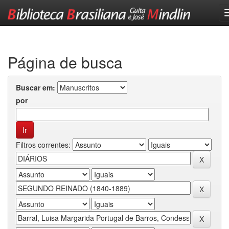
Skip
navigation
Página de busca
Buscar em:
por
Filtros correntes: