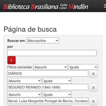
Skip
navigation
Página de busca
Buscar em:
por
Filtros correntes: