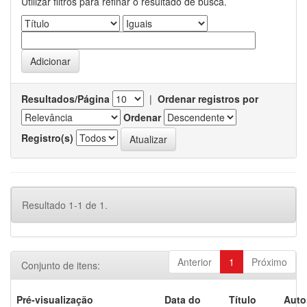
Utilizar filtros para refinar o resultado de busca.
Resultados/Página
|
Ordenar registros por
Ordenar
Registro(s)
Resultado 1-1 de 1.
Anterior
1
Próximo
Conjunto de itens:
Pré-visualização
Data do
Título
Auto