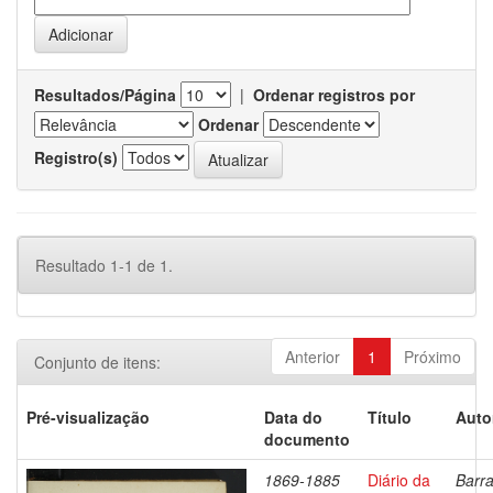
Resultados/Página
|
Ordenar registros por
Ordenar
Registro(s)
Resultado 1-1 de 1.
Anterior
1
Próximo
Conjunto de itens:
Pré-visualização
Data do
Título
Auto
documento
1869-1885
Diário da
Barra