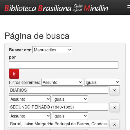
Skip
navigation
Página de busca
Buscar em:
por
Filtros correntes: