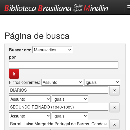
Skip
navigation
Página de busca
Buscar em:
por
Filtros correntes: