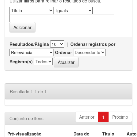
Utilizar filtros para refinar o resultado de busca.
Resultados/Página
|
Ordenar registros por
Ordenar
Registro(s)
Resultado 1-1 de 1.
Anterior
1
Próximo
Conjunto de itens:
Pré-visualização
Data do
Título
Auto