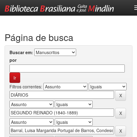
Skip
navigation
Página de busca
Buscar em:
por
Filtros correntes: