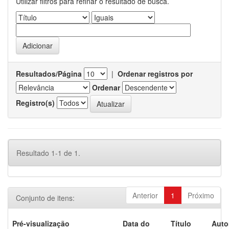
Utilizar filtros para refinar o resultado de busca.
Resultados/Página
|
Ordenar registros por
Ordenar
Registro(s)
Resultado 1-1 de 1.
Anterior
1
Próximo
Conjunto de itens:
Pré-visualização
Data do
Título
Auto