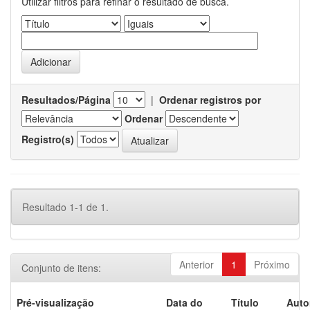
Utilizar filtros para refinar o resultado de busca.
Resultados/Página
|
Ordenar registros por
Ordenar
Registro(s)
Resultado 1-1 de 1.
Anterior
1
Próximo
Conjunto de itens:
Pré-visualização
Data do
Título
Auto