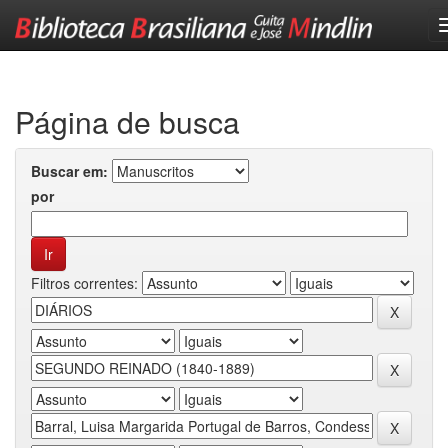
Skip
navigation
Página de busca
Buscar em:
por
Filtros correntes: