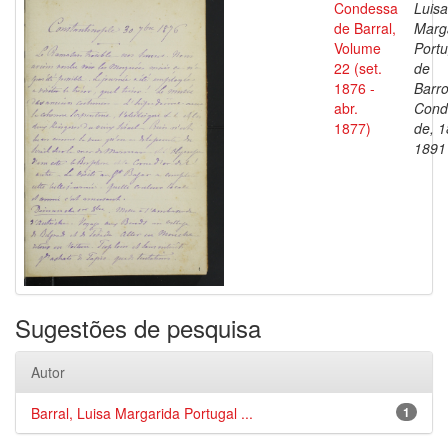
Condessa
Luisa
de Barral,
Marg
Volume
Portu
22 (set.
de
1876 -
Barro
abr.
Cond
1877)
de, 1
1891
Sugestões de pesquisa
Autor
Barral, Luisa Margarida Portugal ...
1