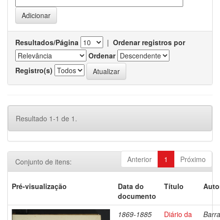
Resultados/Página
|
Ordenar registros por
Ordenar
Registro(s)
Resultado 1-1 de 1.
Anterior
1
Próximo
Conjunto de itens:
Pré-visualização
Data do
Título
Auto
documento
1869-1885
Diário da
Barra