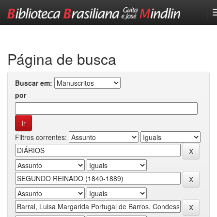
Skip
navigation
Página de busca
Buscar em:
por
Filtros correntes: