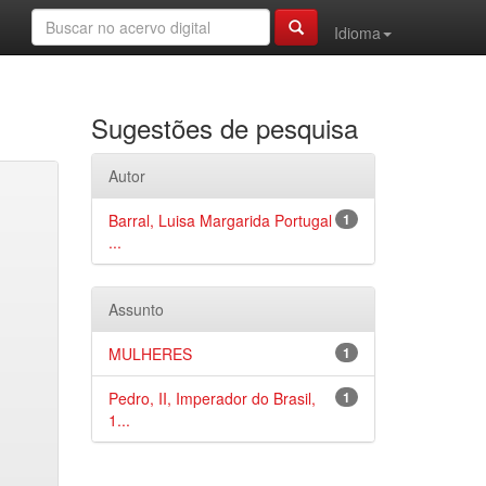
Idioma
Sugestões de pesquisa
Autor
Barral, Luisa Margarida Portugal
1
...
Assunto
MULHERES
1
Pedro, II, Imperador do Brasil,
1
1...