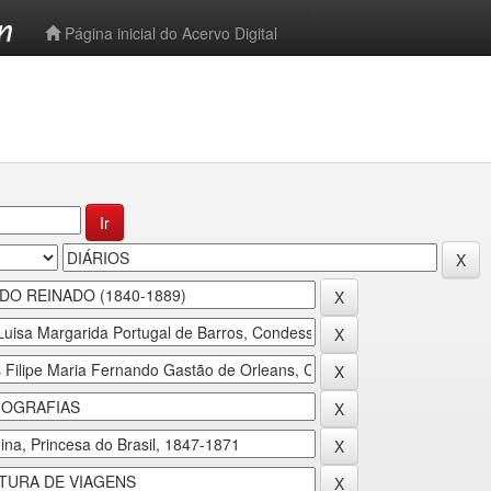
-->
Página inicial do Acervo Digital