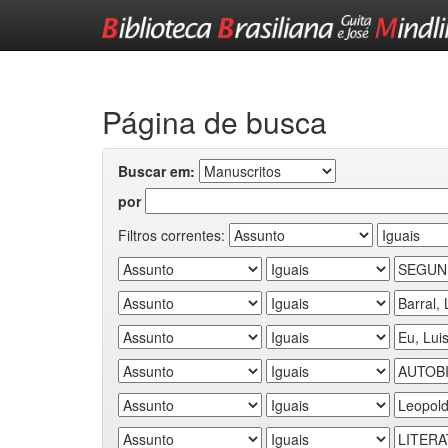
Skip
navigation
Página de busca
Buscar em:
por
Filtros correntes: