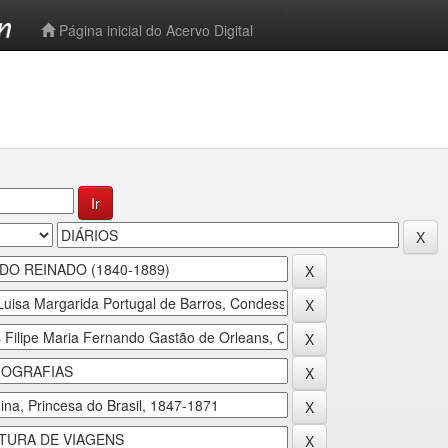
-->
Página inicial do Acervo Digital