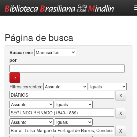
Skip
navigation
Página de busca
Buscar em:
por
Filtros correntes: