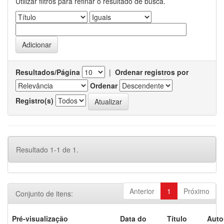
Utilizar filtros para refinar o resultado de busca.
Resultados/Página
|
Ordenar registros por
Ordenar
Registro(s)
Resultado 1-1 de 1.
Anterior
1
Próximo
Conjunto de itens:
Pré-visualização
Data do
Título
Auto