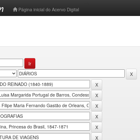
-->
Página inicial do Acervo Digital