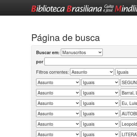
Skip
navigation
Página de busca
Buscar em:
por
Filtros correntes: