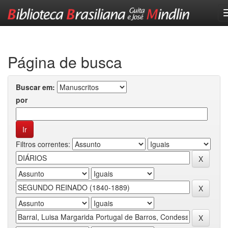
Skip
navigation
Página de busca
Buscar em:
por
Filtros correntes: