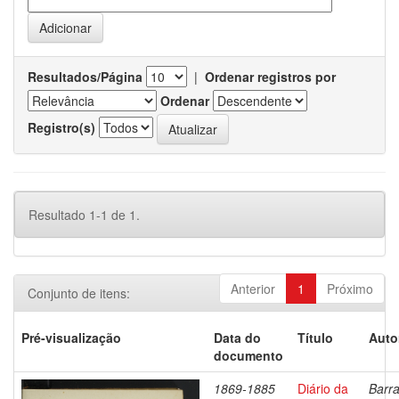
Resultados/Página
|
Ordenar registros por
Ordenar
Registro(s)
Resultado 1-1 de 1.
Anterior
1
Próximo
Conjunto de itens:
Pré-visualização
Data do
Título
Auto
documento
1869-1885
Diário da
Barra