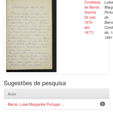
Condessa
Luisa
de Barral,
Marg
Volume
Portu
22 (set.
de
1876 -
Barro
abr.
Cond
1877)
de, 1
1891
Sugestões de pesquisa
Autor
Barral, Luisa Margarida Portugal ...
1