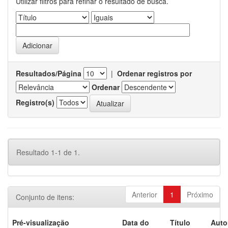
Utilizar filtros para refinar o resultado de busca.
Resultados/Página
|
Ordenar registros por
Ordenar
Registro(s)
Resultado 1-1 de 1.
Anterior
1
Próximo
Conjunto de itens:
Pré-visualização
Data do
Título
Auto