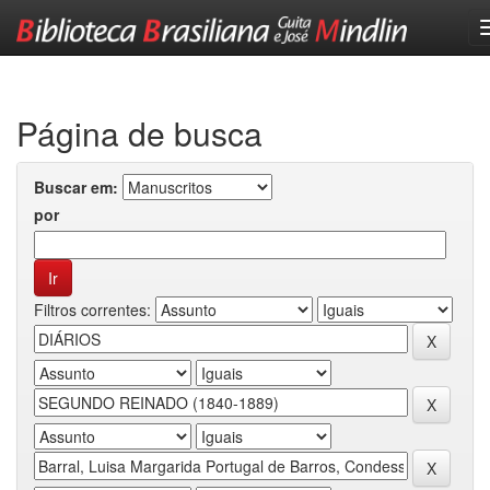
Skip
navigation
Página de busca
Buscar em:
por
Filtros correntes: