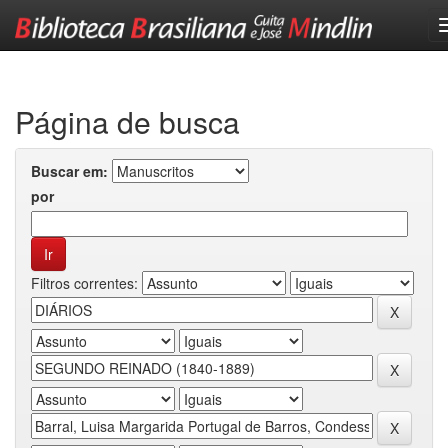
Skip
navigation
Página de busca
Buscar em:
por
Filtros correntes: