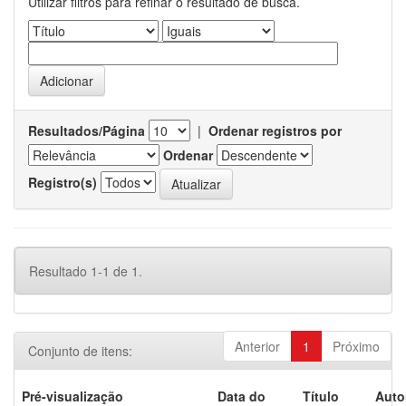
Utilizar filtros para refinar o resultado de busca.
Resultados/Página
|
Ordenar registros por
Ordenar
Registro(s)
Resultado 1-1 de 1.
Anterior
1
Próximo
Conjunto de itens:
Pré-visualização
Data do
Título
Auto