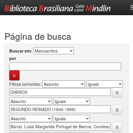
Skip
navigation
Página de busca
Buscar em:
por
Filtros correntes: