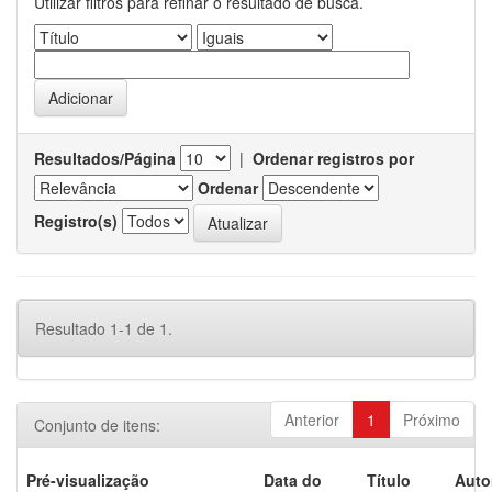
Utilizar filtros para refinar o resultado de busca.
Resultados/Página
|
Ordenar registros por
Ordenar
Registro(s)
Resultado 1-1 de 1.
Anterior
1
Próximo
Conjunto de itens:
Pré-visualização
Data do
Título
Auto