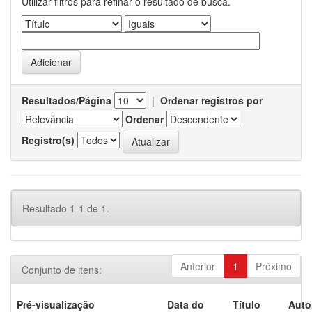
Utilizar filtros para refinar o resultado de busca.
Resultados/Página
|
Ordenar registros por
Ordenar
Registro(s)
Resultado 1-1 de 1.
Anterior
1
Próximo
Conjunto de itens:
Pré-visualização
Data do
Título
Auto