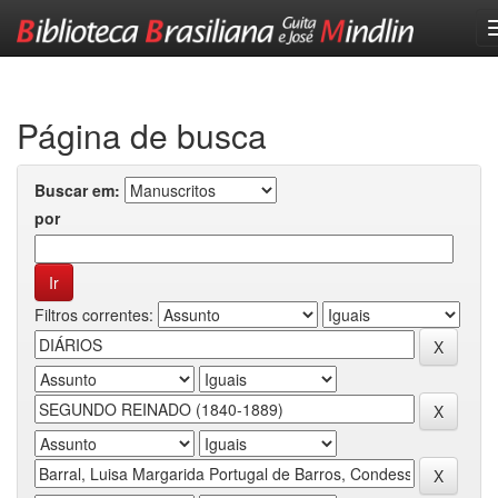
Skip
navigation
Página de busca
Buscar em:
por
Filtros correntes: