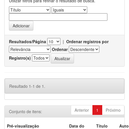
Utilizar filtros para refinar o resultado de busca.
Resultados/Página
|
Ordenar registros por
Ordenar
Registro(s)
Resultado 1-1 de 1.
Anterior
1
Próximo
Conjunto de itens:
Pré-visualização
Data do
Título
Auto