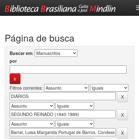
Skip
navigation
Página de busca
Buscar em:
por
Filtros correntes: