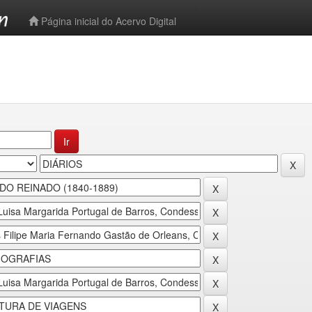
-->
Página inicial do Acervo Digital