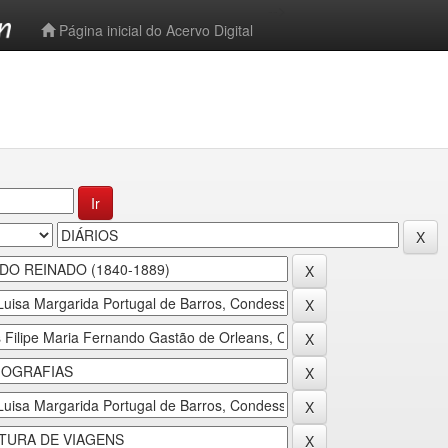
-->
Página inicial do Acervo Digital