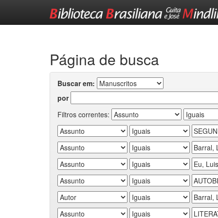
Skip
navigation
Página de busca
Buscar em:
por
Filtros correntes: