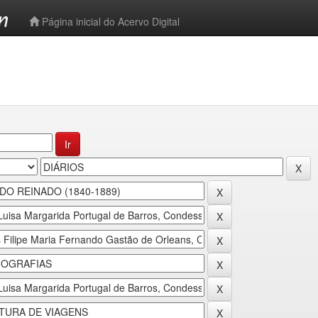
-->
Página inicial do Acervo Digital