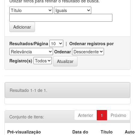
Utilizar filtros para refinar o resultado de busca.
Resultados/Página
|
Ordenar registros por
Ordenar
Registro(s)
Resultado 1-1 de 1.
Anterior
1
Próximo
Conjunto de itens:
Pré-visualização
Data do
Título
Auto