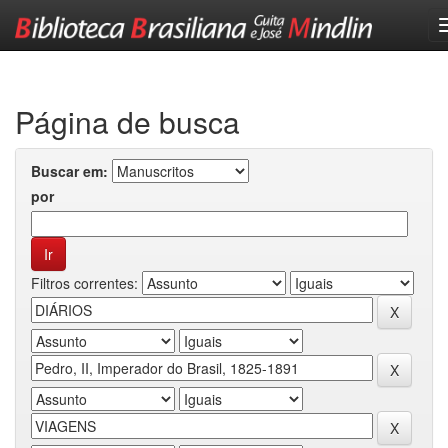
Skip
navigation
Página de busca
Buscar em:
por
Filtros correntes: