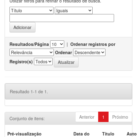
Utilizar filtros para refinar o resultado de busca.
Resultados/Página
|
Ordenar registros por
Ordenar
Registro(s)
Resultado 1-1 de 1.
Anterior
1
Próximo
Conjunto de itens:
Pré-visualização
Data do
Título
Auto