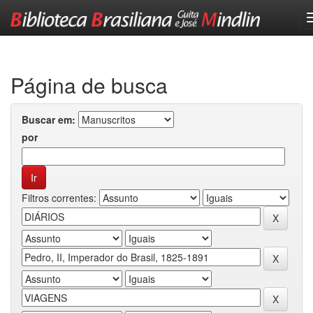
Skip
navigation
Página de busca
Buscar em:
por
Filtros correntes: