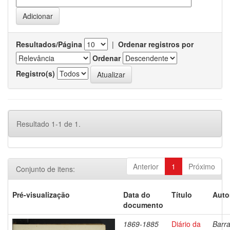
Resultados/Página
|
Ordenar registros por
Ordenar
Registro(s)
Resultado 1-1 de 1.
Anterior
1
Próximo
Conjunto de itens:
Pré-visualização
Data do
Título
Auto
documento
1869-1885
Diário da
Barra