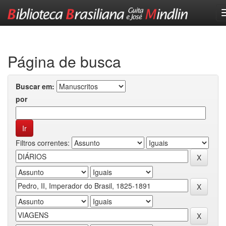
Skip
navigation
Página de busca
Buscar em:
por
Filtros correntes: