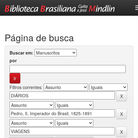
Skip
navigation
Página de busca
Buscar em:
por
Filtros correntes: