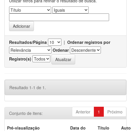
Utilizar filtros para refinar o resultado de busca.
Resultados/Página
|
Ordenar registros por
Ordenar
Registro(s)
Resultado 1-1 de 1.
Anterior
1
Próximo
Conjunto de itens:
Pré-visualização
Data do
Título
Auto