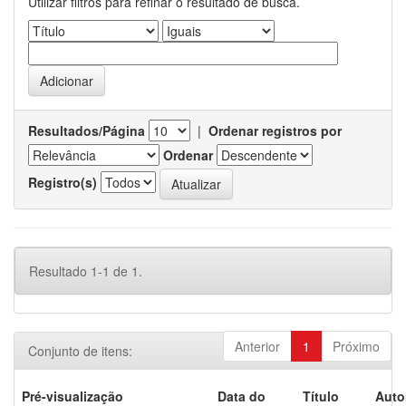
Utilizar filtros para refinar o resultado de busca.
Resultados/Página
|
Ordenar registros por
Ordenar
Registro(s)
Resultado 1-1 de 1.
Anterior
1
Próximo
Conjunto de itens:
Pré-visualização
Data do
Título
Auto