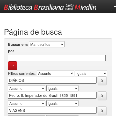
Skip
navigation
Página de busca
Buscar em:
por
Filtros correntes: