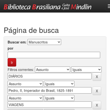
Skip
navigation
Página de busca
Buscar em:
por
Filtros correntes: