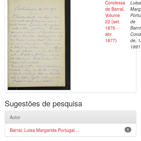
Condessa
Luisa
de Barral,
Marg
Volume
Portu
22 (set.
de
1876 -
Barro
abr.
Cond
1877)
de, 1
1891
Sugestões de pesquisa
Autor
Barral, Luisa Margarida Portugal ...
1