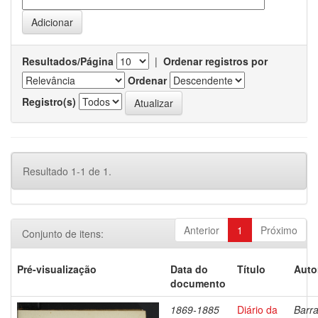
Resultados/Página
|
Ordenar registros por
Ordenar
Registro(s)
Resultado 1-1 de 1.
Anterior
1
Próximo
Conjunto de itens:
Pré-visualização
Data do
Título
Auto
documento
1869-1885
Diário da
Barra