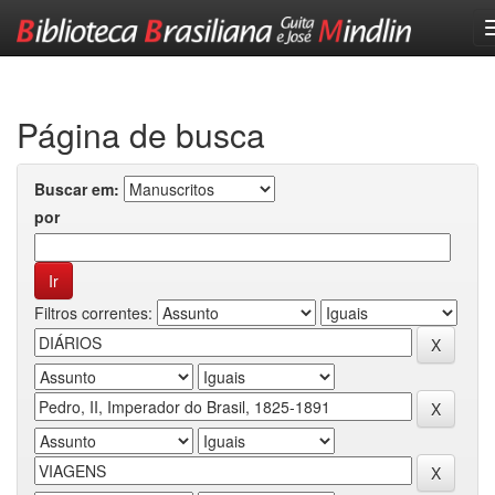
Skip
navigation
Página de busca
Buscar em:
por
Filtros correntes: