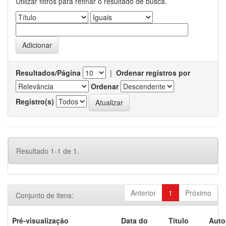
Utilizar filtros para refinar o resultado de busca.
Resultados/Página
|
Ordenar registros por
Ordenar
Registro(s)
Resultado 1-1 de 1.
Anterior
1
Próximo
Conjunto de itens:
Pré-visualização
Data do
Título
Auto