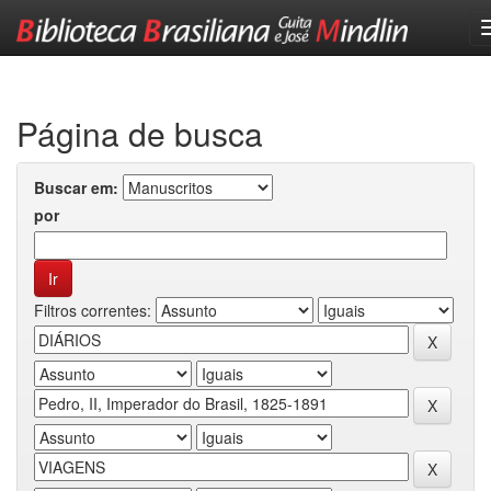
Skip
navigation
Página de busca
Buscar em:
por
Filtros correntes: