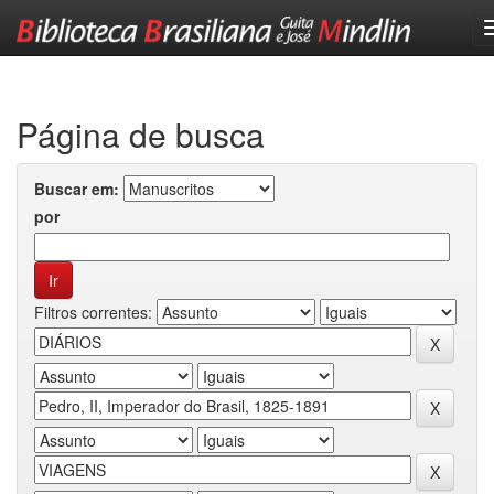
Skip
navigation
Página de busca
Buscar em:
por
Filtros correntes: