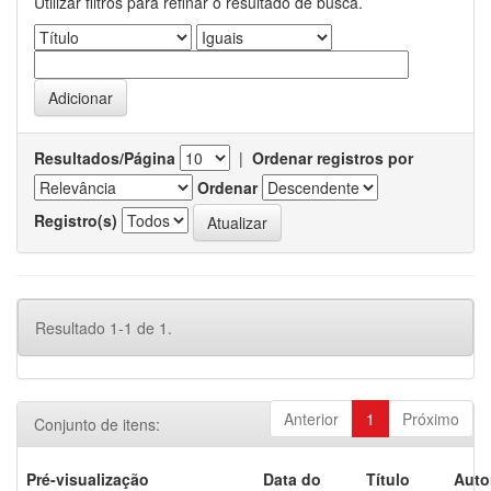
Utilizar filtros para refinar o resultado de busca.
Resultados/Página
|
Ordenar registros por
Ordenar
Registro(s)
Resultado 1-1 de 1.
Anterior
1
Próximo
Conjunto de itens:
Pré-visualização
Data do
Título
Auto