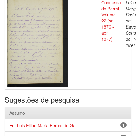
Condessa
Luisa
de Barral,
Marg
Volume
Portu
22 (set.
de
1876 -
Barro
abr.
Cond
1877)
de, 1
1891
Sugestões de pesquisa
Assunto
Eu, Luis Filipe Maria Fernando Ga...
1