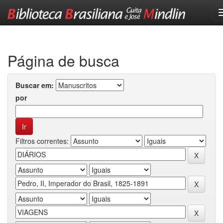
Skip
navigation
Página de busca
Buscar em:
por
Filtros correntes: