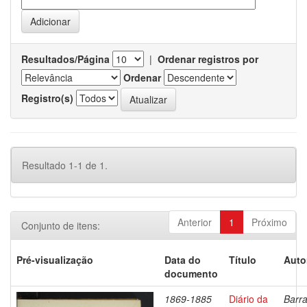
Resultados/Página
|
Ordenar registros por
Ordenar
Registro(s)
Resultado 1-1 de 1.
Anterior
1
Próximo
Conjunto de itens:
Pré-visualização
Data do
Título
Auto
documento
1869-1885
Diário da
Barra