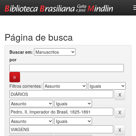
Skip
navigation
Página de busca
Buscar em:
por
Filtros correntes: