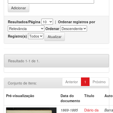
Resultados/Página
|
Ordenar registros por
Ordenar
Registro(s)
Resultado 1-1 de 1.
Anterior
1
Próximo
Conjunto de itens:
Pré-visualização
Data do
Título
Auto
documento
1869-1885
Diário da
Barra