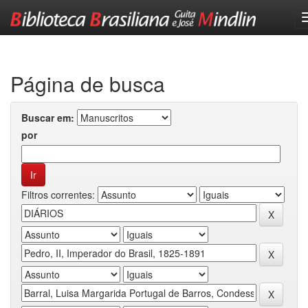
Skip
navigation
Página de busca
Buscar em:
por
Filtros correntes: