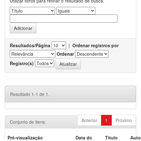
Utilizar filtros para refinar o resultado de busca.
Resultados/Página
|
Ordenar registros por
Ordenar
Registro(s)
Resultado 1-1 de 1.
Anterior
1
Próximo
Conjunto de itens:
Pré-visualização
Data do
Título
Auto