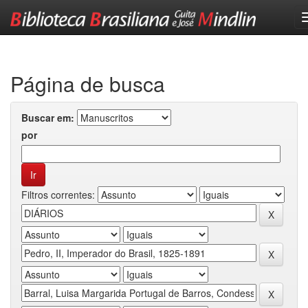
Skip
navigation
Página de busca
Buscar em:
por
Filtros correntes: