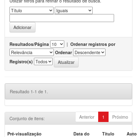
Utilizar filtros para refinar o resultado de busca.
Resultados/Página
|
Ordenar registros por
Ordenar
Registro(s)
Resultado 1-1 de 1.
Anterior
1
Próximo
Conjunto de itens:
Pré-visualização
Data do
Título
Auto