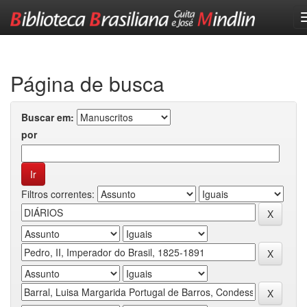
Skip
navigation
Página de busca
Buscar em:
por
Filtros correntes: