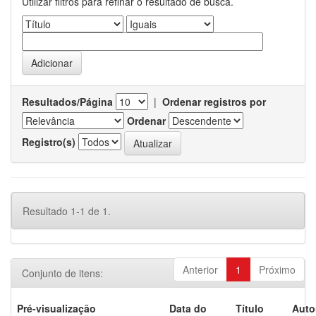
Utilizar filtros para refinar o resultado de busca.
Resultados/Página
|
Ordenar registros por
Ordenar
Registro(s)
Resultado 1-1 de 1.
Anterior
1
Próximo
Conjunto de itens:
Pré-visualização
Data do
Título
Auto