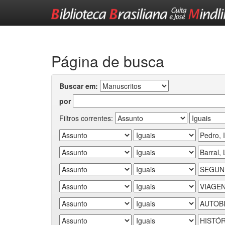
Skip
navigation
Página de busca
Buscar em:
por
Filtros correntes: