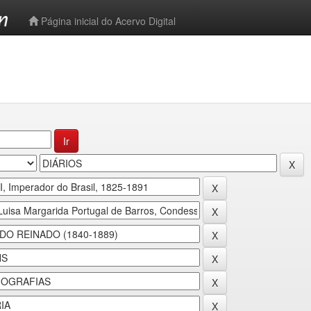
-->
Página inicial do Acervo Digital