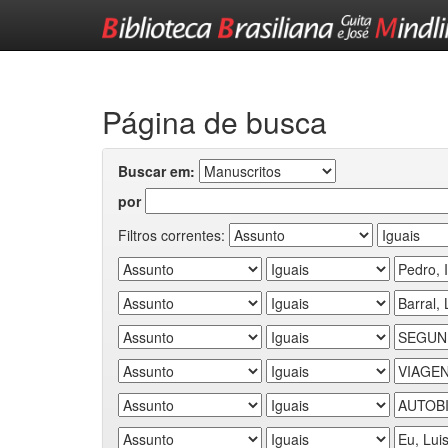
Skip
navigation
Página de busca
Buscar em:
por
Filtros correntes: