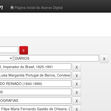
-->
Página inicial do Acervo Digital