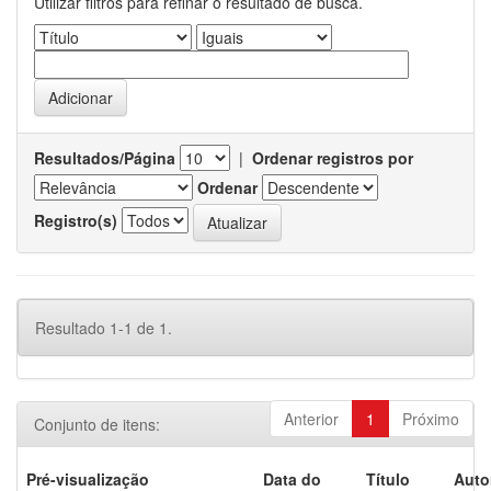
Utilizar filtros para refinar o resultado de busca.
Resultados/Página
|
Ordenar registros por
Ordenar
Registro(s)
Resultado 1-1 de 1.
Anterior
1
Próximo
Conjunto de itens:
Pré-visualização
Data do
Título
Auto