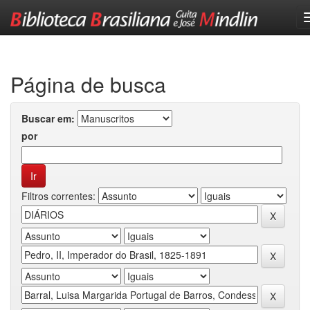
Skip
navigation
Página de busca
Buscar em:
por
Filtros correntes: