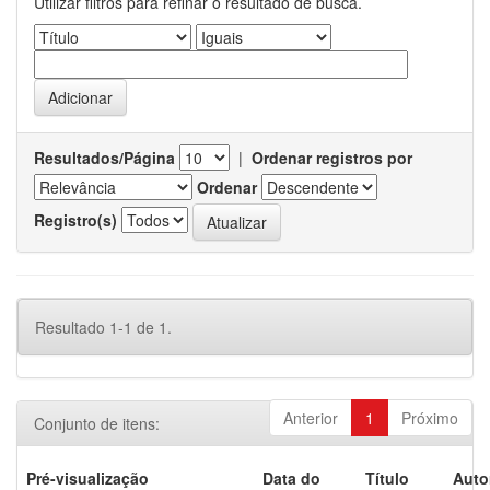
Utilizar filtros para refinar o resultado de busca.
Resultados/Página
|
Ordenar registros por
Ordenar
Registro(s)
Resultado 1-1 de 1.
Anterior
1
Próximo
Conjunto de itens:
Pré-visualização
Data do
Título
Auto