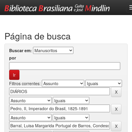
Skip
navigation
Página de busca
Buscar em:
por
Filtros correntes: