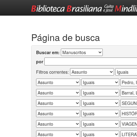
Skip
navigation
Página de busca
Buscar em:
por
Filtros correntes: