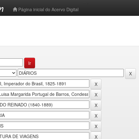
-->
Página inicial do Acervo Digital