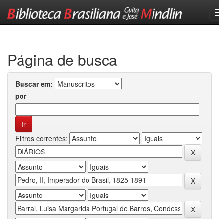
Skip
navigation
Página de busca
Buscar em:
por
Filtros correntes: