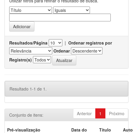
Utilizar filtros para refinar o resultado de busca.
Resultados/Página
|
Ordenar registros por
Ordenar
Registro(s)
Resultado 1-1 de 1.
Anterior
1
Próximo
Conjunto de itens:
Pré-visualização
Data do
Título
Auto