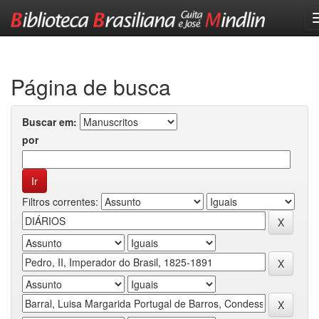
Skip
navigation
Página de busca
Buscar em:
por
Filtros correntes: