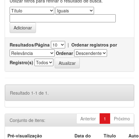
Utilizar filtros para refinar o resultado de busca.
Resultados/Página
|
Ordenar registros por
Ordenar
Registro(s)
Resultado 1-1 de 1.
Anterior
1
Próximo
Conjunto de itens:
Pré-visualização
Data do
Título
Auto