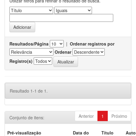
Utilizar filtros para refinar o resultado de busca.
Resultados/Página
|
Ordenar registros por
Ordenar
Registro(s)
Resultado 1-1 de 1.
Anterior
1
Próximo
Conjunto de itens:
Pré-visualização
Data do
Título
Auto