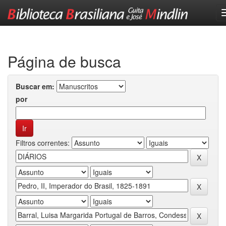
Skip
navigation
Página de busca
Buscar em:
por
Filtros correntes: