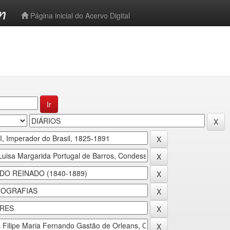
-->
Página inicial do Acervo Digital