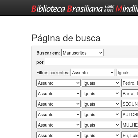
Skip
navigation
Página de busca
Buscar em:
por
Filtros correntes: