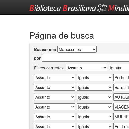
Skip
navigation
Página de busca
Buscar em:
por
Filtros correntes: