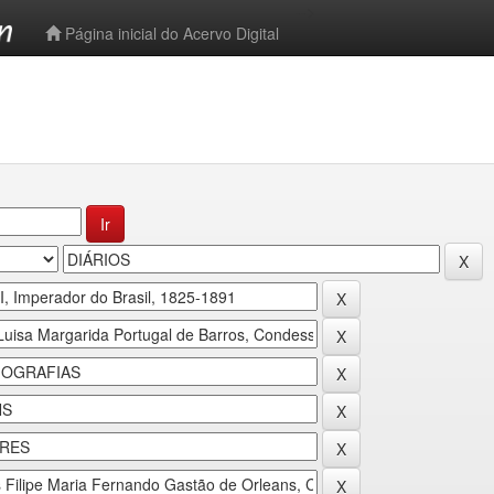
-->
Página inicial do Acervo Digital