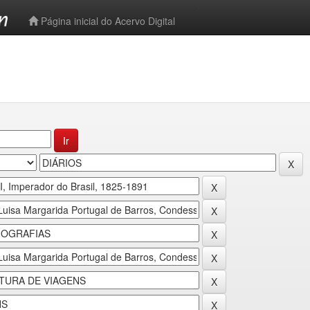
-->
Página inicial do Acervo Digital